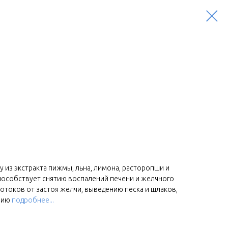
у из экстракта пижмы, льна, лимона, расторопши и
пособствует снятию воспалений печени и желчного
токов от застоя желчи, выведению песка и шлаков,
нию
подробнее...