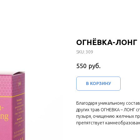
ОГНЁВКА-ЛОНГ
SKU:
309
руб.
550
В КОРЗИНУ
Благодаря уникальному состав
других трав ОГНЕВКА – ЛОНГ с
пузыря, очищению желчных про
препятствует камнеобразова